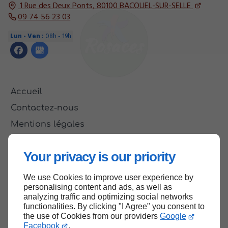
1 Rue des Deux Ponts,
80100
BACOUEL-SUR-SELLE
09 74 56 23 03
Lun - Ven :
08h - 19h
Accueil
Contactez-nous
Mentions légales
Plan du site
Your privacy is our priority
We use Cookies to improve user experience by
Haut de page
personalising content and ads, as well as
analyzing traffic and optimizing social networks
functionalities. By clicking "I Agree" you consent to
the use of Cookies from our providers
Google
Facebook
.